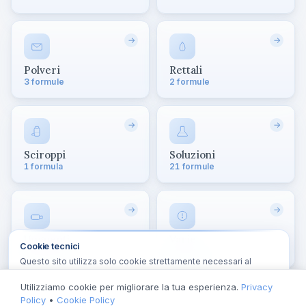
→
→
Polveri
Rettali
3 formule
2 formule
→
→
Sciroppi
Soluzioni
1 formula
21 formule
→
→
Unguenti
Varie
Cookie tecnici
4 formule
1 formula
Questo sito utilizza solo cookie strettamente necessari al
funzionamento (autenticazione, sessione). Nessun
tracciamento.
Cookie Policy
Utilizziamo cookie per migliorare la tua esperienza.
Privacy
Policy
•
Cookie Policy