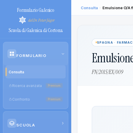
Consulta
Emulsione O/A f
›
Formulario Galenico
del Dr. Peter Jäger
Scuola di Galenica di Cortona
SPAGNA · FARMA
Emulsione
›
FORMULARIO
FN/2015/EX/009
Consulta
Ricerca avanzata
Premium
Confronto
Premium
›
SCUOLA