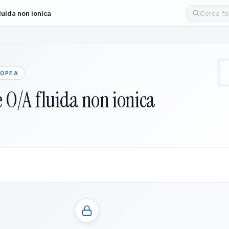
luida non ionica
Cerca un
COPEA
 O/A fluida non ionica