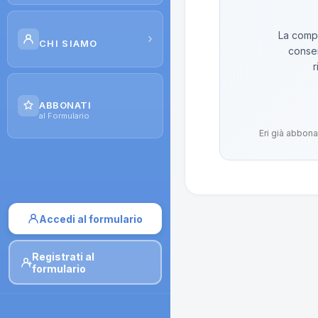
Scuola di Galenica
La compo
›
CHI SIAMO
conser
Corsi
r
Il Progetto
Dispense
ABBONATI
Contatti
al Formulario
Moduli di iscrizione
Eri già abbona
Accedi al formulario
Registrati al
formulario