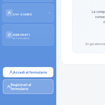
Scuola di Galenica
La compo
›
CHI SIAMO
conser
Corsi
r
Il Progetto
Dispense
ABBONATI
Contatti
al Formulario
Moduli di iscrizione
Eri già abbona
Accedi al formulario
Registrati al
formulario