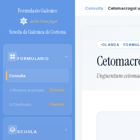
Consulta
Cetomacrogol 
›
Formulario Galenico
del Dr. Peter Jäger
Scuola di Galenica di Cortona
OLANDA · FORMU
Cetomacr
›
FORMULARIO
Unguentum cetomac
Consulta
Ricerca avanzata
Premium
Confronto
Premium
›
SCUOLA