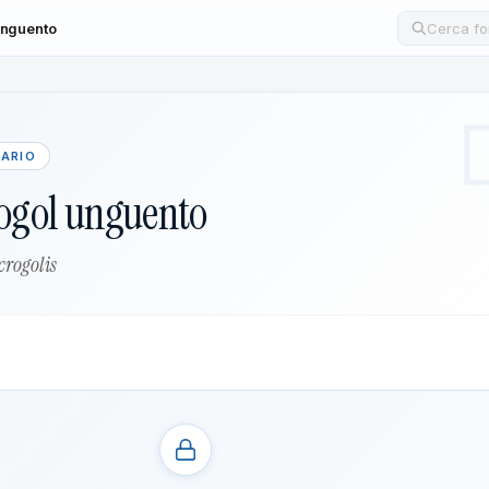
unguento
Cerca un
LARIO
ogol unguento
rogolis