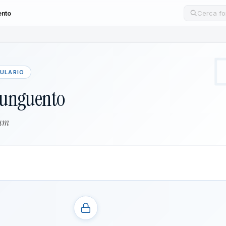
ento
Cerca un
MULARIO
 unguento
tum