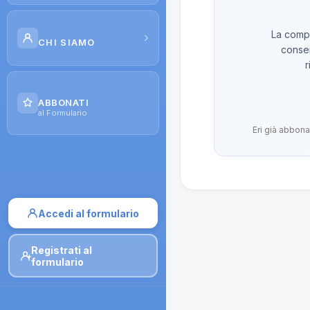
Scuola di Galenica
La compo
›
CHI SIAMO
conser
Corsi
r
Il Progetto
Dispense
ABBONATI
Contatti
al Formulario
Moduli di iscrizione
Eri già abbona
Accedi al formulario
Registrati al
formulario