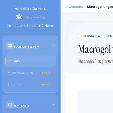
Consulta
Macrogol ungu
›
Formulario Galenico
del Dr. Peter Jäger
Scuola di Galenica di Cortona
GERMANIA · FOR
Macrogol
›
FORMULARIO
Macrogoli unguen
Consulta
Ricerca avanzata
Premium
Confronto
Premium
›
SCUOLA