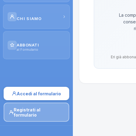
Scuola di Galenica
La compo
›
CHI SIAMO
conser
Corsi
r
Il Progetto
Dispense
ABBONATI
Contatti
al Formulario
Moduli di iscrizione
Eri già abbona
Accedi al formulario
Registrati al
formulario