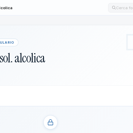
lcolica
Cerca un
MULARIO
sol. alcolica