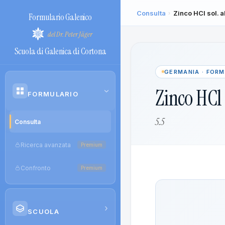
Consulta
Zinco HCl sol. a
›
Formulario Galenico
del Dr. Peter Jäger
Scuola di Galenica di Cortona
GERMANIA · FOR
Zinco HCl 
›
FORMULARIO
5.5
Consulta
Ricerca avanzata
Premium
Confronto
Premium
›
SCUOLA