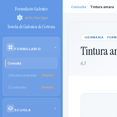
Consulta
Tintura amara
›
Formulario Galenico
del Dr. Peter Jäger
Scuola di Galenica di Cortona
GERMANIA · FOR
Tintura 
›
FORMULARIO
6.3
Consulta
Ricerca avanzata
Premium
Confronto
Premium
›
SCUOLA