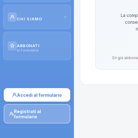
Scuola di Galenica
La compo
›
CHI SIAMO
conser
Corsi
r
Il Progetto
Dispense
ABBONATI
Contatti
al Formulario
Moduli di iscrizione
Eri già abbona
Accedi al formulario
Registrati al
formulario