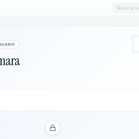
Cerca un
MULARIO
amara