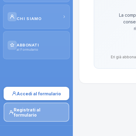
Scuola di Galenica
La compo
›
CHI SIAMO
conser
Corsi
r
Il Progetto
Dispense
ABBONATI
Contatti
al Formulario
Moduli di iscrizione
Eri già abbona
Accedi al formulario
Registrati al
formulario