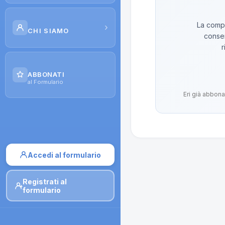
Scuola di Galenica
La compo
›
CHI SIAMO
conser
Corsi
r
Il Progetto
Dispense
ABBONATI
Contatti
al Formulario
Moduli di iscrizione
Eri già abbona
Accedi al formulario
Registrati al
formulario