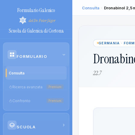
Consulta
Dronabinol 2,5
›
Formulario Galenico
del Dr. Peter Jäger
Scuola di Galenica di Cortona
GERMANIA · FOR
Dronabino
›
FORMULARIO
22.7
Consulta
Ricerca avanzata
Premium
Confronto
Premium
›
SCUOLA