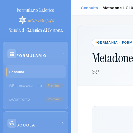
Consulta
Metadone HCl 0
›
Formulario Galenico
del Dr. Peter Jäger
Scuola di Galenica di Cortona
GERMANIA · FOR
Metadone 
›
FORMULARIO
29.1
Consulta
Ricerca avanzata
Premium
Confronto
Premium
›
SCUOLA