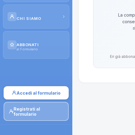
Scuola di Galenica
La compo
›
CHI SIAMO
conser
Corsi
r
Il Progetto
Dispense
ABBONATI
Contatti
al Formulario
Moduli di iscrizione
Eri già abbona
Accedi al formulario
Registrati al
formulario