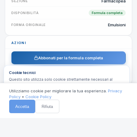
Farmacopea
SEZIONE
DISPONIBILITÀ
Formula completa
Emulsioni
FORMA ORIGINALE
AZIONI
Abbonati per la formula completa
Cookie tecnici
Accedi
Questo sito utilizza solo cookie strettamente necessari al
funzionamento (autenticazione, sessione). Nessun
tracciamento.
Cookie Policy
Utilizziamo cookie per migliorare la tua esperienza.
Privacy
Policy
•
Cookie Policy
×
Ho capito
Accetta
Rifiuta
© 2026 Jäger Galenica · Formulario Galenico Europeo
Privacy Policy
Cookie Policy
Contatti
Database
1.968 formule · 9 paesi europei +
Aggiornato marzo