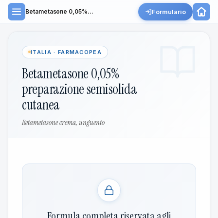
Formulario
Betametasone 0,05%...
ITALIA · FARMACOPEA
Betametasone 0,05%
preparazione semisolida
cutanea
Betametasone crema, unguento
Formula completa riservata agli