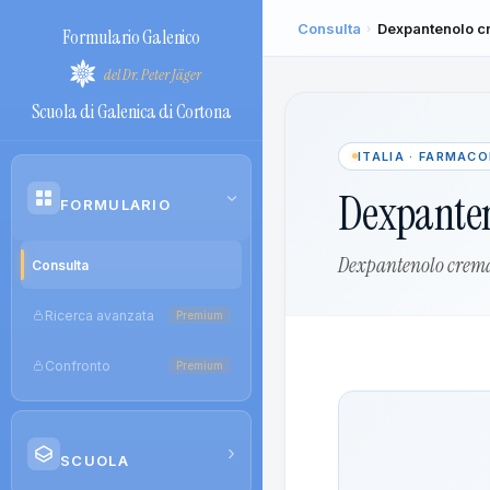
Consulta
Dexpantenolo c
›
Formulario Galenico
del Dr. Peter Jäger
Scuola di Galenica di Cortona
ITALIA · FARMAC
Dexpanten
›
FORMULARIO
Dexpantenolo crema
Consulta
Ricerca avanzata
Premium
Confronto
Premium
›
SCUOLA