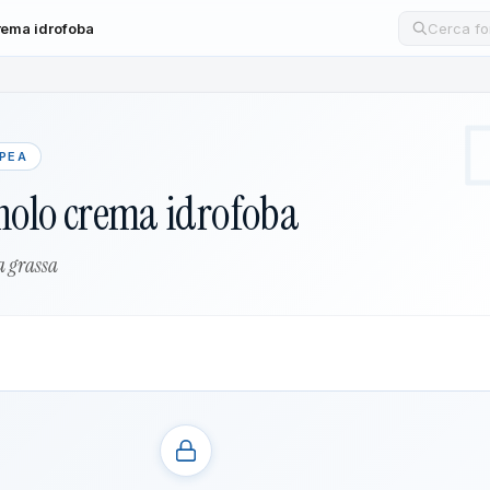
rema idrofoba
Cerca un
OPEA
olo crema idrofoba
 grassa