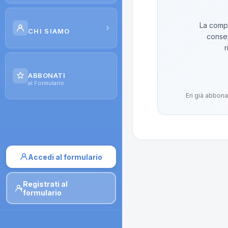
Scuola di Galenica
La compo
›
CHI SIAMO
conser
Corsi
r
Il Progetto
Dispense
ABBONATI
Contatti
al Formulario
Moduli di iscrizione
Eri già abbona
Accedi al formulario
Registrati al
formulario