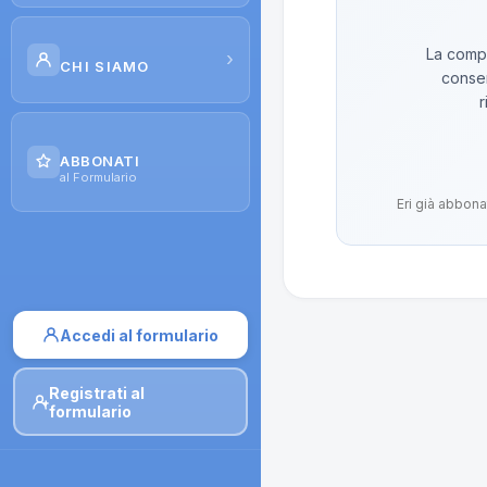
Scuola di Galenica
La compo
›
CHI SIAMO
conser
Corsi
r
Il Progetto
Dispense
ABBONATI
Contatti
al Formulario
Moduli di iscrizione
Eri già abbona
Accedi al formulario
Registrati al
formulario