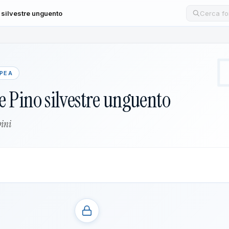
o silvestre unguento
Cerca un
OPEA
e Pino silvestre unguento
ini