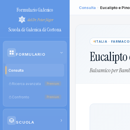
Consulta
Eucalipto e Pin
›
Formulario Galenico
del Dr. Peter Jäger
Scuola di Galenica di Cortona
ITALIA · FARMAC
Eucalipto 
›
FORMULARIO
Balsamico per Bamb
Consulta
Ricerca avanzata
Premium
Confronto
Premium
›
SCUOLA