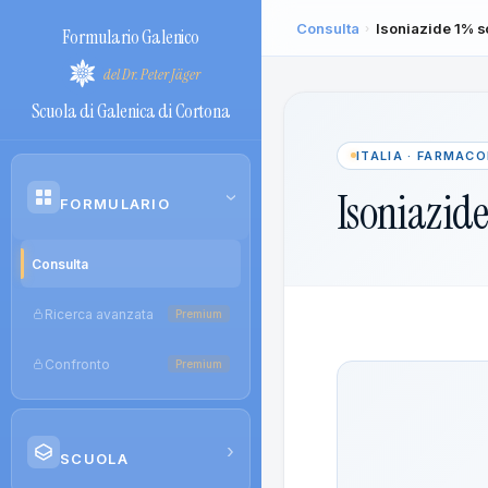
Consulta
Isoniazide 1% s
›
Formulario Galenico
del Dr. Peter Jäger
Scuola di Galenica di Cortona
ITALIA · FARMAC
Isoniazide
›
FORMULARIO
Consulta
Ricerca avanzata
Premium
Confronto
Premium
›
SCUOLA