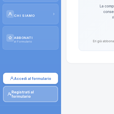
La compo
Scuola di Galenica
conser
›
CHI SIAMO
r
Corsi
Il Progetto
Dispense
ABBONATI
Eri già abbona
Contatti
al Formulario
Moduli di iscrizione
Accedi al formulario
Registrati al
formulario