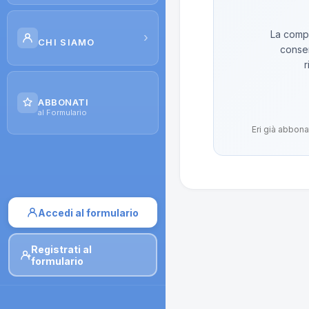
Scuola di Galenica
La compo
›
CHI SIAMO
conser
Corsi
r
Il Progetto
Dispense
ABBONATI
Contatti
al Formulario
Moduli di iscrizione
Eri già abbona
Accedi al formulario
Registrati al
formulario