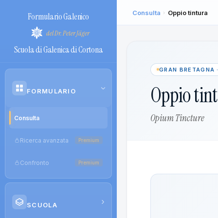
Consulta
Oppio tintura
›
Formulario Galenico
del Dr. Peter Jäger
Scuola di Galenica di Cortona
GRAN BRETAGNA 
Oppio tin
›
FORMULARIO
Opium Tincture
Consulta
Ricerca avanzata
Premium
Confronto
Premium
›
SCUOLA