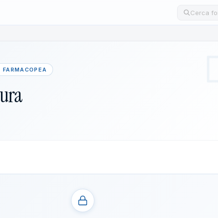
Cerca un
· FARMACOPEA
tura