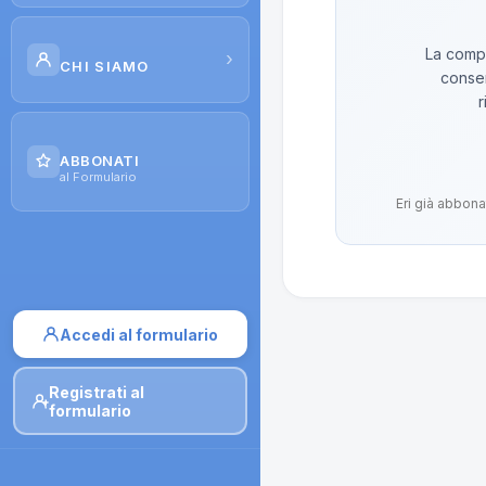
Scuola di Galenica
La compo
›
CHI SIAMO
conser
Corsi
r
Il Progetto
Dispense
ABBONATI
Contatti
al Formulario
Moduli di iscrizione
Eri già abbona
Accedi al formulario
Registrati al
formulario