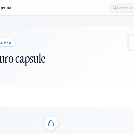
apsule
Cerca un
COPEA
uro capsule