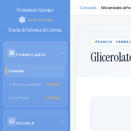
Consulta
Glicerolato all'
›
Formulario Galenico
del Dr. Peter Jäger
Scuola di Galenica di Cortona
FRANCIA · FARMA
Glicerolat
›
FORMULARIO
Consulta
Ricerca avanzata
Premium
Confronto
Premium
›
SCUOLA