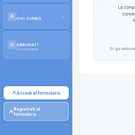
La compo
Scuola di Galenica
conser
›
CHI SIAMO
r
Corsi
Il Progetto
Dispense
ABBONATI
Eri già abbona
Contatti
al Formulario
Moduli di iscrizione
Accedi al formulario
Registrati al
formulario