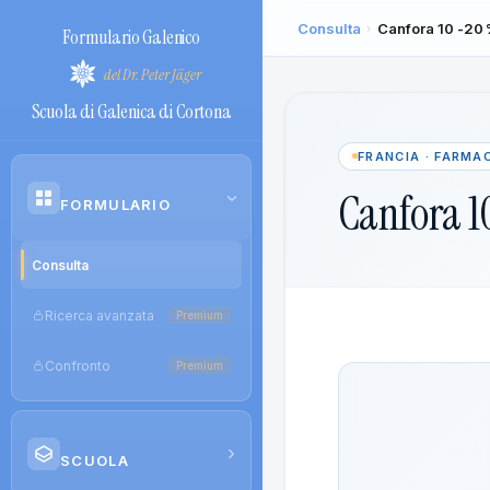
Consulta
Canfora 10 -20
›
Formulario Galenico
del Dr. Peter Jäger
Scuola di Galenica di Cortona
FRANCIA · FARMA
Canfora 1
›
FORMULARIO
Consulta
Ricerca avanzata
Premium
Confronto
Premium
›
SCUOLA