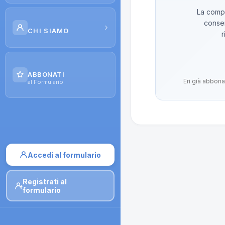
La compo
Scuola di Galenica
conser
›
CHI SIAMO
r
Corsi
Il Progetto
Dispense
ABBONATI
Eri già abbona
Contatti
al Formulario
Moduli di iscrizione
Accedi al formulario
Registrati al
formulario