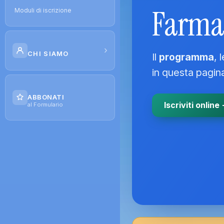
Farma
Moduli di iscrizione
›
CHI SIAMO
Il
programma
, 
in questa pagin
Il Progetto
ABBONATI
Iscriviti online
Contatti
al Formulario