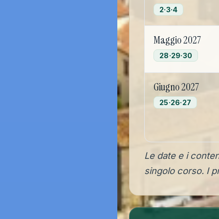
2·3·4
Maggio 2027
28·29·30
Giugno 2027
25·26·27
Le date e i conte
singolo corso. I p