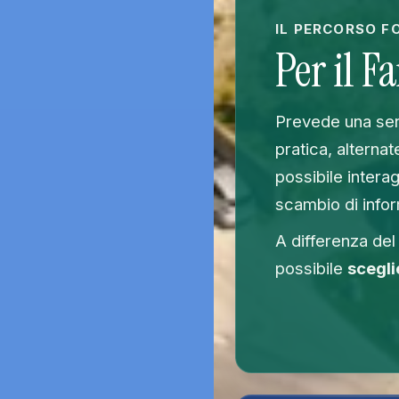
IL PERCORSO F
Per il F
Prevede una serie
pratica, alternat
possibile intera
scambio di infor
A differenza del
possibile
scegli