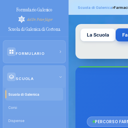
Scuola di Galenica
›
Farmac
Formulario Galenico
del Dr. Peter Jäger
Scuola di Galenica di Cortona
La Scuola
Fa
›
FORMULARIO
Consulta
›
SCUOLA
Ricerca avanzata
Premium
Scuola di Galenica
Confronto
Premium
Corsi
Dispense
PERCORSO FAR