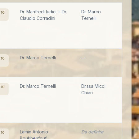
Dr. Manfredi Iudici + Dr.
Dr. Marco
 10
Claudio Corradini
Ternelli
Dr. Marco Ternelli
—
 10
Dr. Marco Ternelli
Dr.ssa Micol
 10
Chiari
Lamin Antonio
Da definire
 10
Boukhenfouf