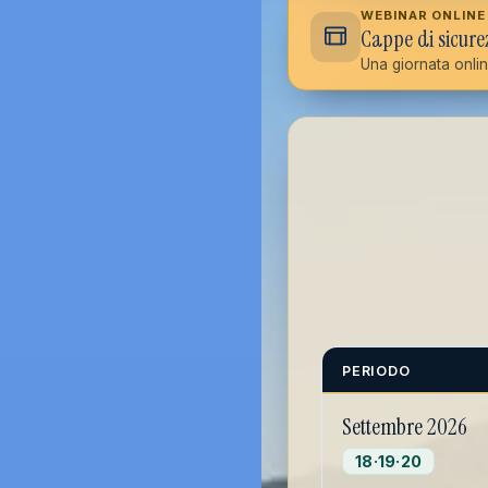
WEBINAR ONLINE 
Cappe di sicure
Una giornata onlin
PERIODO
Settembre 2026
18·19·20