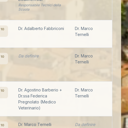
Responsabile Tecnici della
Scuola
Dr. Adalberto Fabbriconi
Dr. Marco
 10
Ternelli
Da definire
Dr. Marco
 10
Ternelli
Dr. Agostino Barberio +
Dr. Marco
 10
Dr.ssa Federica
Ternelli
Pregnolato (Medico
Veterinario)
Dr. Marco Ternelli
Da definire
 10