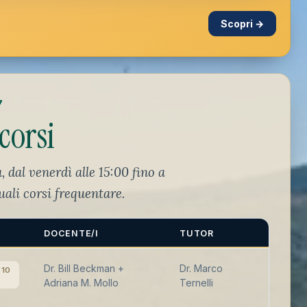
Scopri →
7
corsi
, dal venerdì alle 15:00 fino a
uali corsi frequentare.
DOCENTE/I
TUTOR
Dr. Bill Beckman +
Dr. Marco
 10
Adriana M. Mollo
Ternelli