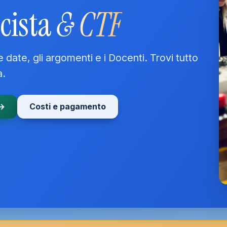
cista
& CTF
le date, gli argomenti e i Docenti. Trovi tutto
a.
 →
Costi e pagamento