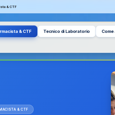
ista & CTF
rmacista & CTF
Tecnico di Laboratorio
Come 
MACISTA & CTF