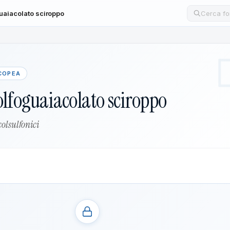
uaiacolato sciroppo
Cerca un
ACOPEA
olfoguaiacolato sciroppo
olsulfonici