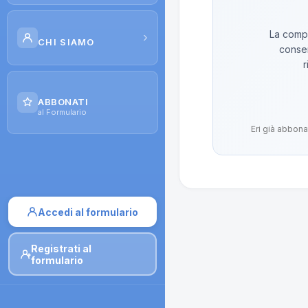
Scuola di Galenica
La compo
›
CHI SIAMO
conser
Corsi
r
Il Progetto
Dispense
ABBONATI
Contatti
al Formulario
Moduli di iscrizione
Eri già abbona
Accedi al formulario
Registrati al
formulario