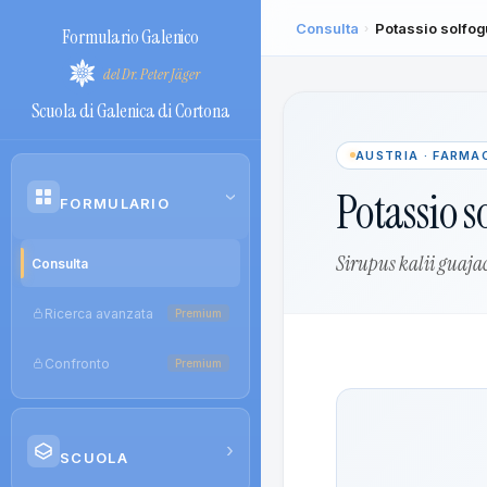
Consulta
Potassio solfog
›
Formulario Galenico
del Dr. Peter Jäger
Scuola di Galenica di Cortona
AUSTRIA · FARM
Potassio s
›
FORMULARIO
Sirupus kalii guajac
Consulta
Ricerca avanzata
Premium
Confronto
Premium
›
SCUOLA