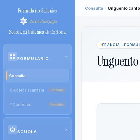
Consulta
Unguento canfo
›
Formulario Galenico
del Dr. Peter Jäger
Scuola di Galenica di Cortona
FRANCIA · FORMU
Unguento 
›
FORMULARIO
Consulta
Ricerca avanzata
Premium
Confronto
Premium
›
SCUOLA