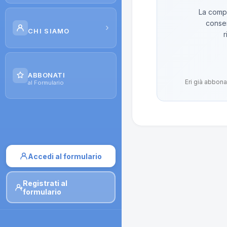
La compo
Scuola di Galenica
conser
›
CHI SIAMO
r
Corsi
Il Progetto
Dispense
ABBONATI
Eri già abbona
Contatti
al Formulario
Moduli di iscrizione
Accedi al formulario
Registrati al
formulario