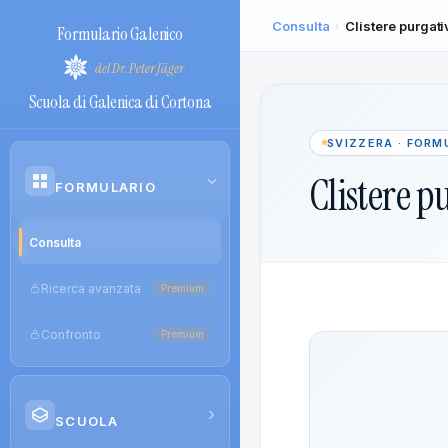
Consulta
Clistere purgati
›
Formulario Galenico
del Dr. Peter Jäger
Scuola di Galenica di Cortona
SVIZZERA · FORM
Clistere p
›
FORMULARIO
Consulta
Ricerca avanzata
Premium
Confronto
Premium
›
SCUOLA