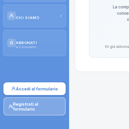
La compo
Scuola di Galenica
conser
›
CHI SIAMO
r
Corsi
Il Progetto
Dispense
ABBONATI
Eri già abbona
Contatti
al Formulario
Moduli di iscrizione
Accedi al formulario
Registrati al
formulario