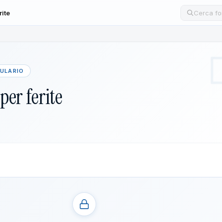
rite
Cerca un
MULARIO
er ferite