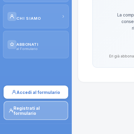
Scuola di Galenica
La compo
›
CHI SIAMO
conser
Corsi
r
Il Progetto
Dispense
ABBONATI
Contatti
al Formulario
Moduli di iscrizione
Eri già abbona
Accedi al formulario
Registrati al
formulario