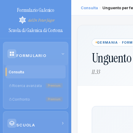
Consulta
Unguento per fe
›
Formulario Galenico
del Dr. Peter Jäger
Scuola di Galenica di Cortona
GERMANIA · FOR
Unguento p
›
FORMULARIO
11.33
Consulta
Ricerca avanzata
Premium
Confronto
Premium
›
SCUOLA