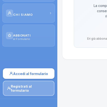
La compo
Scuola di Galenica
conser
›
CHI SIAMO
r
Corsi
Il Progetto
Dispense
ABBONATI
Eri già abbona
Contatti
al Formulario
Moduli di iscrizione
Accedi al formulario
Registrati al
formulario