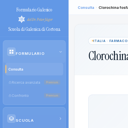
Consulta
Clorochina fos
›
Formulario Galenico
del Dr. Peter Jäger
Scuola di Galenica di Cortona
ITALIA · FARMAC
Clorochin
›
FORMULARIO
Consulta
Ricerca avanzata
Premium
Confronto
Premium
›
SCUOLA