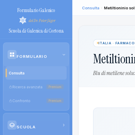
Consulta
Metiltioninio s
›
Formulario Galenico
del Dr. Peter Jäger
Scuola di Galenica di Cortona
ITALIA · FARMAC
Metiltioni
›
FORMULARIO
Blu di metilene solu
Consulta
Ricerca avanzata
Premium
Confronto
Premium
›
SCUOLA