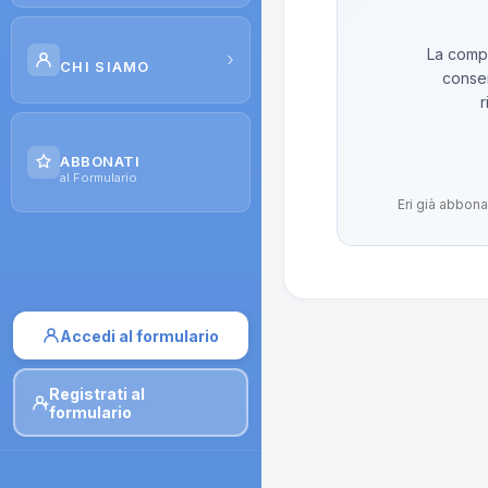
Scuola di Galenica
La compo
›
CHI SIAMO
conser
Corsi
r
Il Progetto
Dispense
ABBONATI
Contatti
al Formulario
Moduli di iscrizione
Eri già abbona
Accedi al formulario
Registrati al
formulario