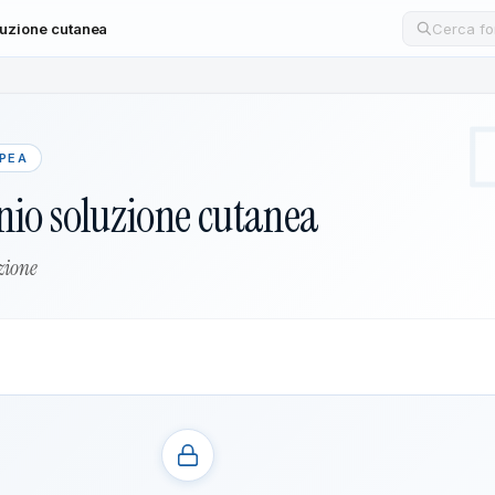
oluzione cutanea
Cerca un
OPEA
nio soluzione cutanea
zione