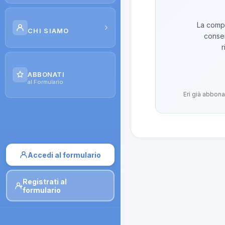
Scuola di Galenica
La compo
›
CHI SIAMO
conser
Corsi
r
Il Progetto
Dispense
ABBONATI
Contatti
al Formulario
Moduli di iscrizione
Eri già abbona
Accedi al formulario
Registrati al
formulario