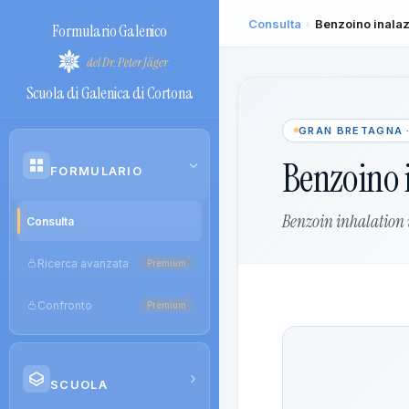
Consulta
Benzoino inalaz
›
Formulario Galenico
del Dr. Peter Jäger
Scuola di Galenica di Cortona
GRAN BRETAGNA 
Benzoino 
›
FORMULARIO
Benzoin inhalation
Consulta
Ricerca avanzata
Premium
Confronto
Premium
›
SCUOLA