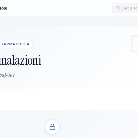
ioni
Cerca un
· FARMACOPEA
inalazioni
 vapour