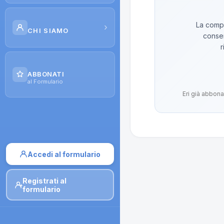
Scuola di Galenica
La compo
›
CHI SIAMO
conser
Corsi
r
Il Progetto
Dispense
ABBONATI
Contatti
al Formulario
Moduli di iscrizione
Eri già abbona
Accedi al formulario
Registrati al
formulario