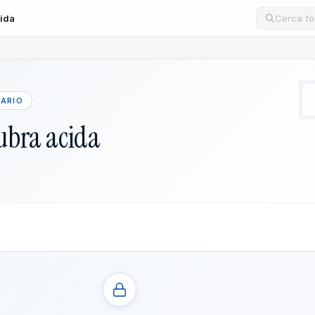
cida
Cerca un
LARIO
ubra acida