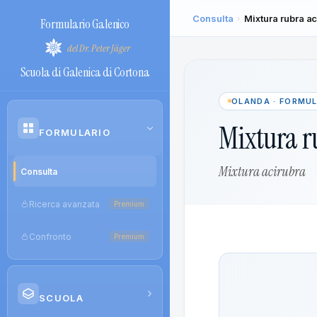
Consulta
Mixtura rubra a
›
Formulario Galenico
del Dr. Peter Jäger
Scuola di Galenica di Cortona
OLANDA · FORMU
Mixtura r
›
FORMULARIO
Mixtura acirubra
Consulta
Ricerca avanzata
Premium
Confronto
Premium
›
SCUOLA