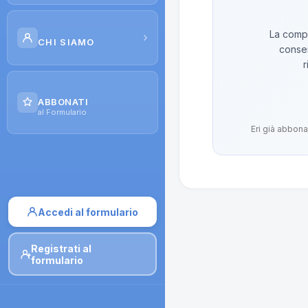
Scuola di Galenica
La compo
›
CHI SIAMO
conser
Corsi
r
Il Progetto
Dispense
ABBONATI
Contatti
al Formulario
Moduli di iscrizione
Eri già abbona
Accedi al formulario
Registrati al
formulario