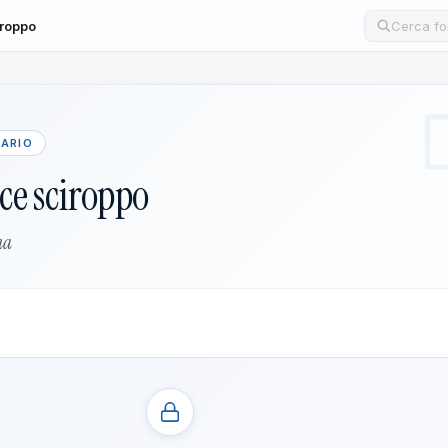
iroppo
Cerca un
LARIO
ce sciroppo
ha