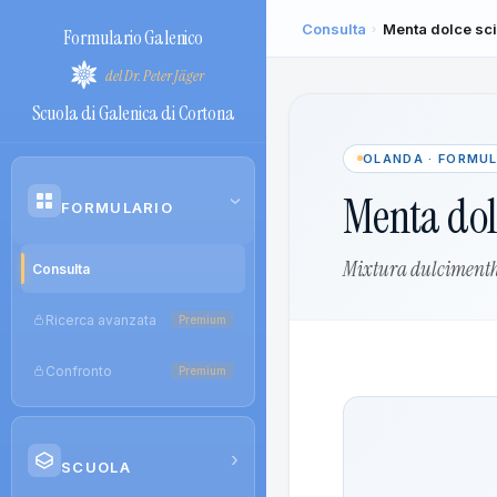
Consulta
Menta dolce sc
›
Formulario Galenico
del Dr. Peter Jäger
Scuola di Galenica di Cortona
OLANDA · FORMU
Menta dol
›
FORMULARIO
Mixtura dulciment
Consulta
Ricerca avanzata
Premium
Confronto
Premium
›
SCUOLA